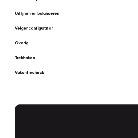
Uitlijnen en balanceren
Velgenconfigurator
Overig
Trekhaken
Vakantiecheck
Plan een
Werkplaatsafspraak