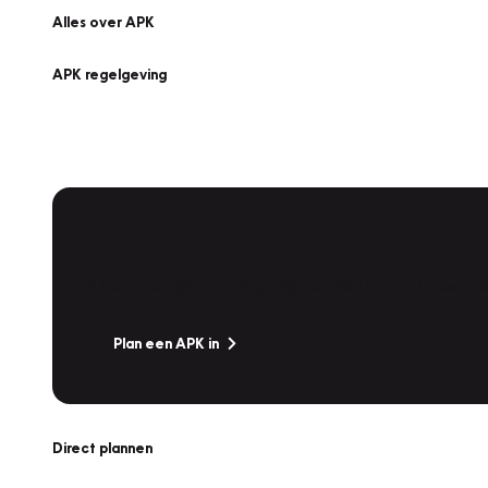
Alles over APK
APK regelgeving
APK Keuring bij Vakgarage!
Is het weer tijd voor de jaarlijkse APK? Ga snel naar V
Plan een APK in
Direct plannen