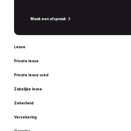
Is uw auto toe aan Onderhoud, Bandenwissel of een Va
Maak een afspraak
Lease
Private lease
Private lease used
Zakelijke lease
Zekerheid
Verzekering