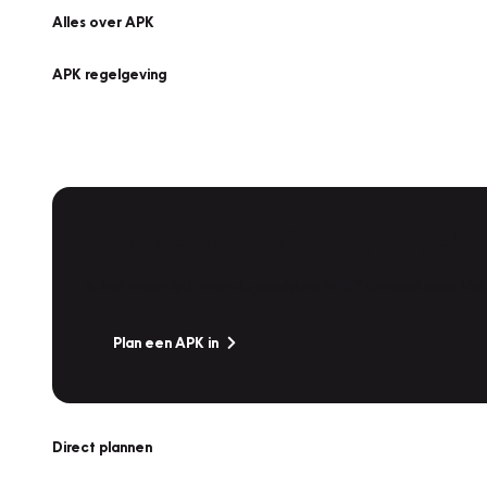
Alles over APK
APK regelgeving
APK Keuring bij Vakgarage!
Is het weer tijd voor de jaarlijkse APK? Ga snel naar V
Plan een APK in
Direct plannen