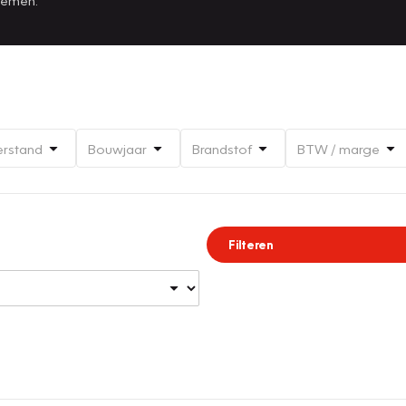
erstand
Bouwjaar
Brandstof
BTW / marge
Filteren