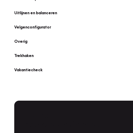
Uitlijnen en balanceren
Velgenconfigurator
Overig
Trekhaken
Vakantiecheck
Plan een
Werkplaatsafspraak