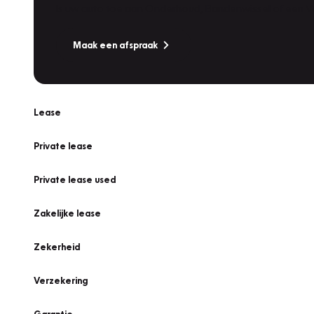
Is uw auto toe aan Onderhoud, Bandenwissel of een Va
Maak een afspraak
Lease
Private lease
Private lease used
Zakelijke lease
Zekerheid
Verzekering