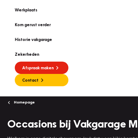
Werkplaats
Kom gerust verder
Historie vakgarage
Zekerheden
Afspraak maken
Contact
Homepage
Occasions bij Vakgarage 
Welkom in onze digitale showroom, leuk dat u een kijkje komt