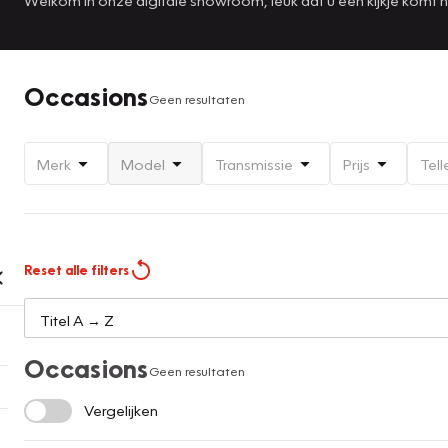
Occasions
Geen resultaten
Merk
Model
Transmissie
Prijs
Tell
Reset alle filters
Occasions
Geen resultaten
Vergelijken