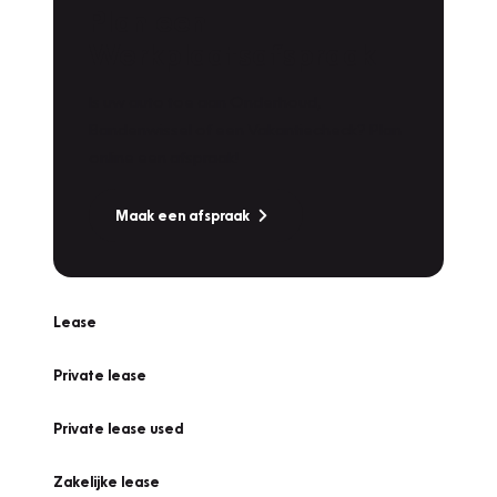
Plan een
Werkplaatsafspraak
Is uw auto toe aan Onderhoud,
Bandenwissel of een Vakantiecheck? Plan
online een afspraak!
Maak een afspraak
Lease
Private lease
Private lease used
Zakelijke lease