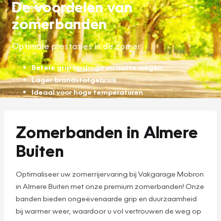
De voordelen van
Banden
zomerbanden
Optimale prestaties in de zomer
Betere grip op droge en natte wegen
Lager brandstofgebruik
Ideaal voor hoge temperaturen
Zomerbanden in Almere
Buiten
Optimaliseer uw zomerrijervaring bij Vakgarage Mobron
in Almere Buiten met onze premium zomerbanden! Onze
banden bieden ongeëvenaarde grip en duurzaamheid
bij warmer weer, waardoor u vol vertrouwen de weg op