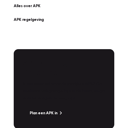
Alles over APK
APK regelgeving
APK Keuring bij
Vakgarage!
Is het weer tijd voor de jaarlijkse APK? Ga
snel naar Vakgarage bij u in de buurt, en ga
zonder zorgen de weg op!
Plan een APK in