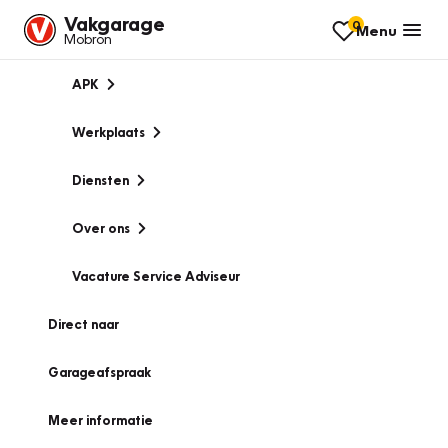
Vakgarage
0
Menu
Mobron
APK
Werkplaats
Diensten
Over ons
Vacature Service Adviseur
Direct naar
Garageafspraak
Meer informatie