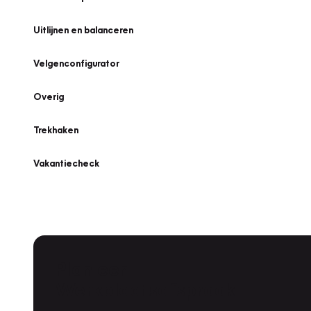
Uitlijnen en balanceren
Velgenconfigurator
Overig
Trekhaken
Vakantiecheck
Plan een
Werkplaatsafspraak