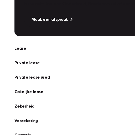
Is uw auto toe aan Onderhoud, Bandenwissel of een Va
Maak een afspraak
Lease
Private lease
Private lease used
Zakelijke lease
Zekerheid
Verzekering