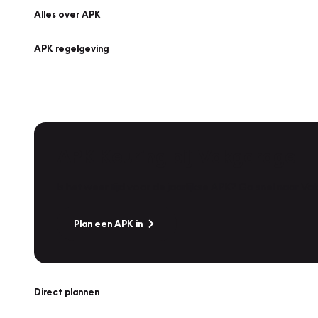
Alles over APK
APK regelgeving
APK Keuring bij Vakgarage!
Is het weer tijd voor de jaarlijkse APK? Ga snel naar V
Plan een APK in
Direct plannen